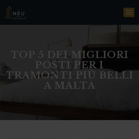
TOP 5 DEI MIGLIORI
POSTI PER I
TRAMONTI PIÙ BELLI
A MALTA