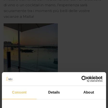
di vino o un cocktail in mano, l’esperienza sarà
sicuramente tra i momenti più belli delle vostre
vacanze a Malta!
Consent
Details
About