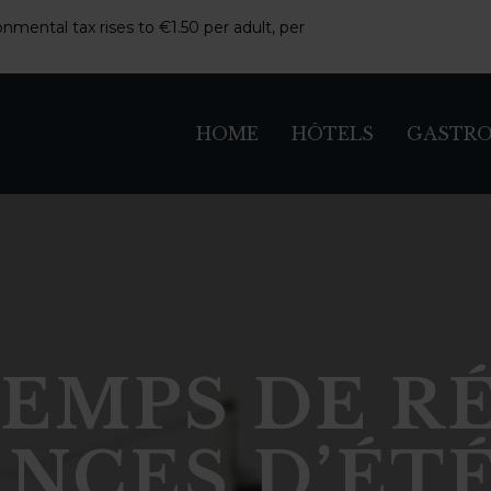
nmental tax rises to €1.50 per adult, per
HOME
HÔTELS
GASTR
 TEMPS DE R
NCES D’ÉT