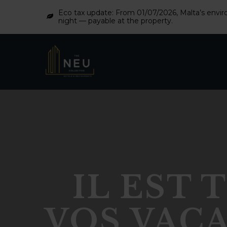
Eco tax update: From 01/07/2026, Malta’s enviro
night — payable at the property.
IL EST
VOS VACA