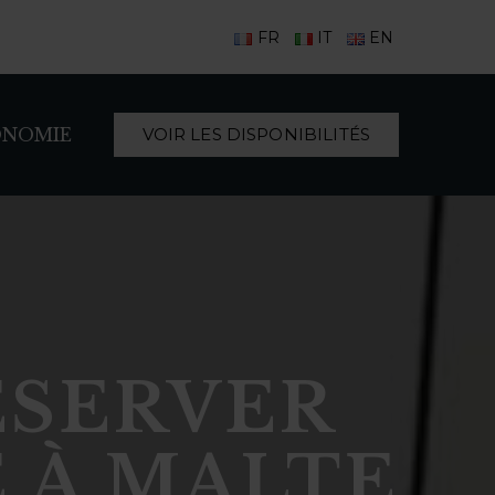
FR
IT
EN
ONOMIE
VOIR LES DISPONIBILITÉS
ÉSERVER
É À MALTE