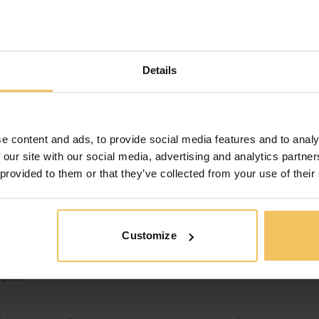
e vacances si fantastique ? Voici quelques-uns des
Details
 de la Méditerranée, des sables dorés de Golden Bay
. Que vous souhaitiez vous détendre sur la plage ou
e chose pour tout le monde.
e content and ads, to provide social media features and to analy
 our site with our social media, advertising and analytics partn
plus anciens et les mieux préservés au monde, y
 provided to them or that they’ve collected from your use of their
mi les autres sites incontournables, citons la
ortifiée de Mdina.
Customize
éditerranéennes et nord-africaines, offrant une
nquez pas de goûter la spécialité locale, le pastizzi,
pois.