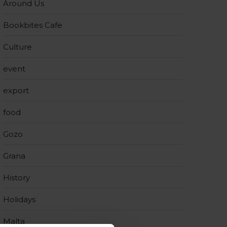
Around Us
Bookbites Cafe
Culture
event
export
food
Gozo
Grana
History
Holidays
Malta