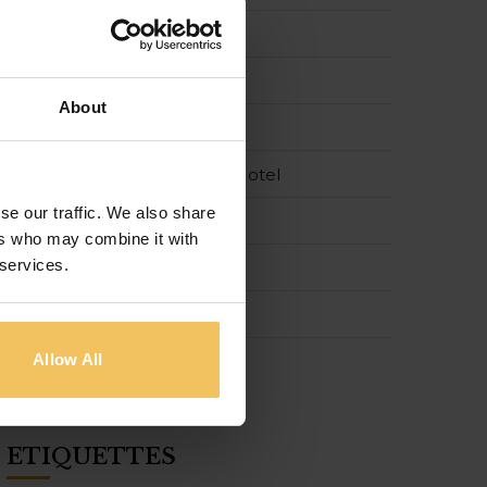
Spring
Strand Suites
About
Summer
The Cumberland Boutique Hotel
se our traffic. We also share
The Neu Collective
ers who may combine it with
 services.
tradition
Urban Rooms
Allow All
Winter
ÉTIQUETTES