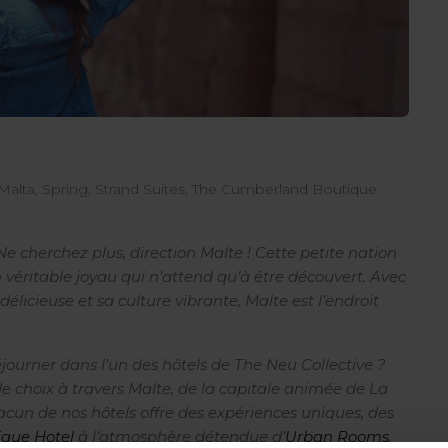
Malta
,
Spring
,
Strand Suites
,
The Cumberland Boutique
Ne cherchez plus, direction Malte ! Cette petite nation
 véritable joyau qui n’attend qu’à être découvert. Avec
 délicieuse et sa culture vibrante, Malte est l’endroit
journer dans l’un des hôtels de The Neu Collective ?
 choix à travers Malte, de la capitale animée de La
hacun de nos hôtels offre des expériences uniques, des
que Hotel
à l’atmosphère détendue d’
Urban Rooms
.