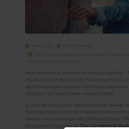
Mai 3, 2024
NEUCollective
115 The Strand
,
Culture
,
Food
,
History
,
Holidays
,
Hotel
,
The Neu Collective
Vous cherchez la destination estivale parfaite ? 
insulaire située dans la mer Méditerranée est un
ses belles plages, ses sites historiques, sa cuisine
idéal pour vos prochaines vacances d’été.
Et quoi de mieux pour découvrir Malte que de sé
Nos hôtels sont situés dans des emplacements de
Valette à la charmante ville côtière de Gzira. C
équipements luxueux de
The Cumberland Bouti