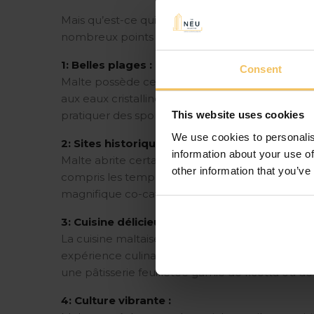
Mais qu’est-ce qui rend Malte une destination d
nombreux points forts :
1: Belles plages :
Consent
Malte possède certaines des plus belles plages
aux eaux cristallines du Blue Lagoon de Comino
pratiquer des sports nautiques, Malte a quelqu
This website uses cookies
We use cookies to personalis
2: Sites historiques :
information about your use of
Malte abrite certains des sites historiques les 
other information that you’ve
compris les temples mégalithiques de Malte. Par
magnifique co-cathédrale Saint-Jean et la ville f
3: Cuisine délicieuse :
La cuisine maltaise est une fusion de saveurs m
expérience culinaire unique et délicieuse. Ne ma
une pâtisserie feuilletée garnie de ricotta ou de 
4: Culture vibrante :