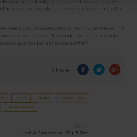
le dans ses festivals, sa musique et son art. Assurez-
t lieu tout au long de l’été, ainsi que les galeries d’art
e meilleures, réservez directement sur le site de The
ur votre réservation. N’attendez plus – il est temps
ut ce que ces belles îles ont à offrir !
Share :
lta
malta
Spring
Strand Suites
Urban Rooms
Next
L’été A Commencé : Top 5 Des