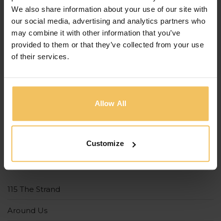
lover of the arts, or simply a seeker of enriching
We also share information about your use of our site with
experiences, these events offer a perfect blend of
our social media, advertising and analytics partners who
musical excellence and historical ambiance. Here’s
may combine it with other information that you’ve
a guide to […]
provided to them or that they’ve collected from your use
of their services.
Allow All
Customize
CATÉGORIES
115 The Strand
Around Us