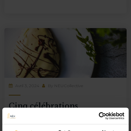
Avril 3, 2024
By
NEUCollective
Cinq célébrations
incontournables de Pâques à
Malte