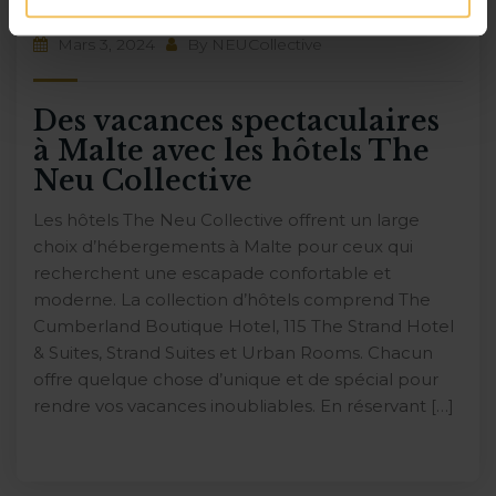
Mars 3, 2024
By
NEUCollective
Des vacances spectaculaires
à Malte avec les hôtels The
Neu Collective
Les hôtels The Neu Collective offrent un large
choix d’hébergements à Malte pour ceux qui
recherchent une escapade confortable et
moderne. La collection d’hôtels comprend The
Cumberland Boutique Hotel, 115 The Strand Hotel
& Suites, Strand Suites et Urban Rooms. Chacun
offre quelque chose d’unique et de spécial pour
rendre vos vacances inoubliables. En réservant […]