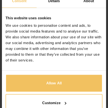
Malte célèbre Pâques avec des coutumes et des
Consent
Details
About
traditions uniques. Les influences culturelles et
religieuses du pays se manifestent dans les
This website uses cookies
diverses célébrations organisées à travers l’île. Voici
cinq célébrations incontournables de Pâques à
We use cookies to personalise content and ads, to
Malte : 1 – Expositions de la Semaine Sainte
provide social media features and to analyse our traffic.
Pendant la semaine sainte, diverses expositions
We also share information about your use of our site with
sont organisées à travers Malte, présentant […]
our social media, advertising and analytics partners who
may combine it with other information that you’ve
provided to them or that they’ve collected from your use
of their services.
Allow All
Customize