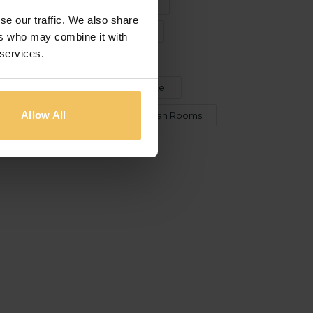
Holidays in Malta
malta
se our traffic. We also share
Musical Events
Spring
ers who may combine it with
 services.
Strand Suites
sunset
The Cumberland Boutique Hotel
Allow All
The Neu Collective
Urban Rooms
Winter