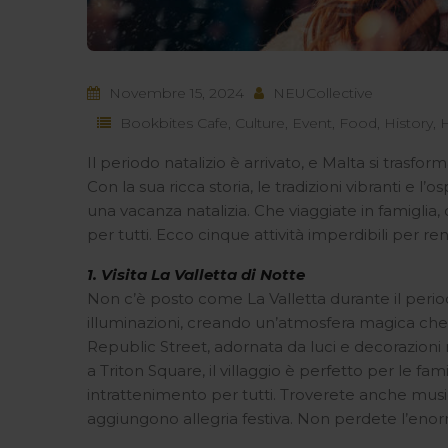
Novembre 15, 2024
NEUCollective
Bookbites Cafe
,
Culture
,
Event
,
Food
,
History
,
H
Il periodo natalizio è arrivato, e Malta si trasf
Con la sua ricca storia, le tradizioni vibranti e l’o
una vacanza natalizia. Che viaggiate in famiglia, 
per tutti. Ecco cinque attività imperdibili per re
1. Visita La Valletta di Notte
Non c’è posto come La Valletta durante il period
illuminazioni, creando un’atmosfera magica che i
Republic Street, adornata da luci e decorazioni na
a Triton Square, il villaggio è perfetto per le fa
intrattenimento per tutti. Troverete anche musica 
aggiungono allegria festiva. Non perdete l’enorme