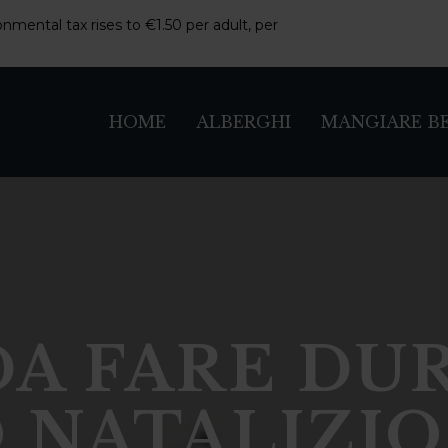
nmental tax rises to €1.50 per adult, per
HOME
ALBERGHI
MANGIARE B
DA FARE DU
 NATALIZIO