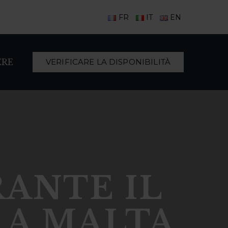
FR
IT
EN
ERE
VERIFICARE LA DISPONIBILITÀ
RANTE IL
 A MALTA