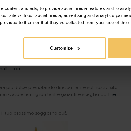
ulturale di Malta con un intrattenimento di classe
e content and ads, to provide social media features and to analy
nti qui:
www.teatrumanoel.mt
 our site with our social media, advertising and analytics partn
 provided to them or that they’ve collected from your use of their
ristmas Village
a fiaba, visitate il Magical Illuminated Trail e il
ce. Passeggiate lungo un percorso incantevole
evi attività festive come pattinaggio sul ghiaccio,
Customize
sperienza fantastica per tutte le età, che unisce la
.
lmalta.com
ora più dolce prenotando direttamente sul nostro sito.
nalizzato e le migliori tariffe garantite scegliendo
The
a
il tuo prossimo soggiorno qui!.