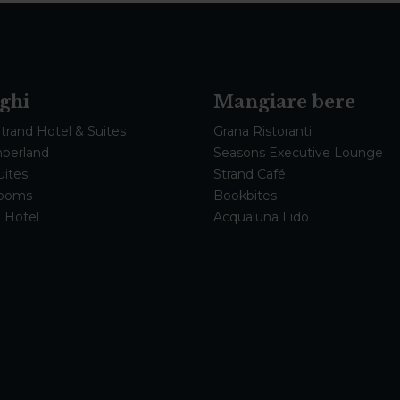
ghi
Mangiare bere
Strand Hotel & Suites
Grana Ristoranti
berland
Seasons Executive Lounge
uites
Strand Café
Rooms
Bookbites
 Hotel
Acqualuna Lido