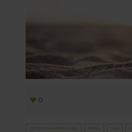
0
115 The Strand Hotel & Suites
Events
food
h