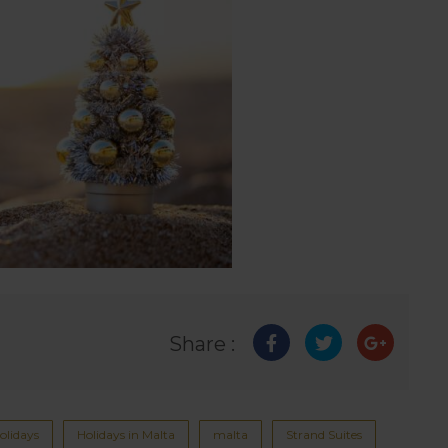
Share :
olidays
Holidays in Malta
malta
Strand Suites