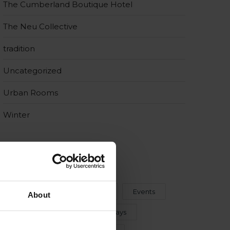
The Cumberland Boutique Hotel
The Neu Collective
tradition
Uncategorized
Urban Rooms
Winter
TAG
115 The Strand Hotel & Suites
Events
About
food
Gozo
holidays