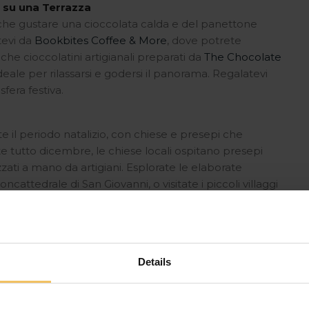
 su una Terrazza
io che gustare una cioccolata calda e del panettone
tevi da
Bookbites Coffee & More
, dove potrete
he cioccolatini artigianali preparati da
The Chocolate
ideale per rilassarsi e godersi il panorama. Regalatevi
fera festiva.
nte il periodo natalizio, con chiese e presepi che
te tutto dicembre, le chiese locali ospitano presepi
zzati a mano da artigiani. Esplorate le elaborate
ncattedrale di San Giovanni, o visitate i piccoli villaggi
della Natività. Queste visite offrono una pausa
o Manoel, uno dei teatri più antichi d’Europa ancora in
Details
 splendido luogo è noto per la sua intima atmosfera e il
na varietà di spettacoli natalizi, dai concerti classici