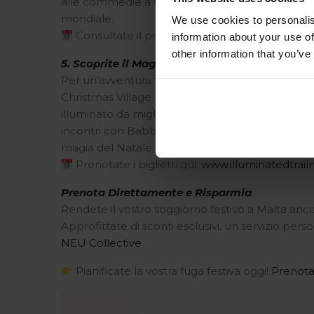
alle commedie a tema festivo. Vivete la magia c
mondiale.
We use cookies to personalis
Consultate il programma completo degli eve
information about your use of
other information that you’ve
5. Scoprite il Magical Illuminated Trail e il Ch
Per un’avventura natalizia che sembra uscita da un
Christmas Village nei giardini del Verdala Pala
illuminato da migliaia di luci scintillanti e godet
incontri con Babbo Natale e altro ancora. È un’e
magia del Natale alla bellezza naturale di Malta
Prenotate i biglietti qui:
www.illuminatedtrai
Prenota Direttamente e Risparmia
Rendete il vostro soggiorno festivo a Malta anc
Approfittate di sconti esclusivi, un servizio perso
NEU Collective
.
Pianificate la vostra fuga festiva oggi!
Prenot