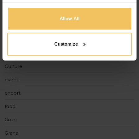
CATÉGORIES
Allow All
115 The Strand
Around Us
Customize
Bookbites Cafe
Culture
event
export
food
Gozo
Grana