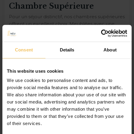
Chambre Supérieure
Pour un séjour distinctif, nos chambres supérieures
offrent un excellent choix. Meublées avec une
touche moderne, ces chambres conviennent aussi
bien aux voyageurs d’affaires qu’aux vacanciers.
Profitez de l’aménagement spacieux et aéré, ce
Consent
Details
About
qui en fait la base parfaite pour votre séjour à
Malte. De plus, chaque chambre dispose d’un
balcon avec vue sur la […]
This website uses cookies
We use cookies to personalise content and ads, to
provide social media features and to analyse our traffic.
We also share information about your use of our site with
our social media, advertising and analytics partners who
may combine it with other information that you’ve
provided to them or that they’ve collected from your use
of their services.