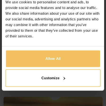
We use cookies to personalise content and ads, to
provide social media features and to analyse our traffic.
5 Must-Attend Classical
We also share information about your use of our site with
Music Events This Winter in
our social media, advertising and analytics partners who
Malta
may combine it with other information that you’ve
provided to them or that they’ve collected from your use
Malta, with its rich cultural heritage and vibrant
of their services.
music scene, is hosting a series of classical music
events this winter that are not to be missed. As a
lover of the arts, or simply a seeker of enriching
experiences, these events offer a perfect blend of
Allow All
musical excellence and historical ambiance. Here’s
a guide to […]
Customize