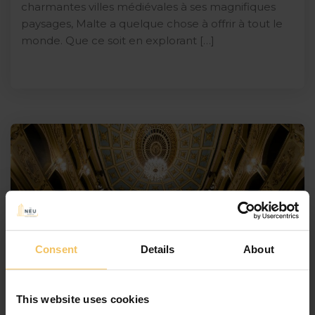
charmantes villes médiévales à ses magnifiques
paysages, Malte a quelque chose à offrir à tout le
monde. Que ce soit en explorant […]
Consent
Details
About
This website uses cookies
Janvier 2, 2024
By
The Neu Collective