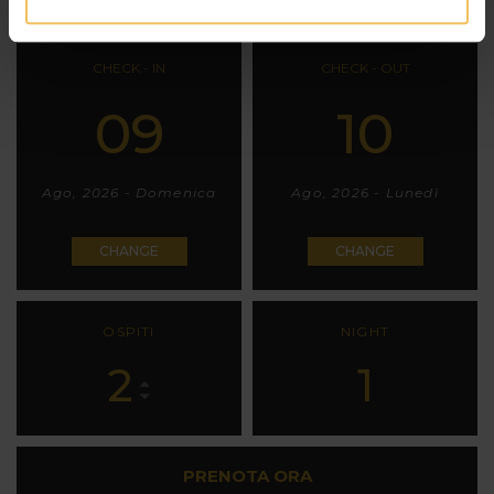
CHECK - IN
CHECK - OUT
09
10
Ago, 2026 - Domenica
Ago, 2026 - Lunedì
CHANGE
CHANGE
OSPITI
NIGHT
2
1
PRENOTA ORA