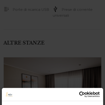
Porte di ricarica USB
Prese di corrente
universali
ALTRE STANZE