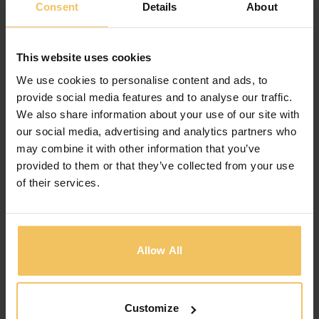
Consent
Details
About
This website uses cookies
We use cookies to personalise content and ads, to
provide social media features and to analyse our traffic.
Suite Con Due Camere Da Letto
We also share information about your use of our site with
Metres: 35 m²
Bed: 2
our social media, advertising and analytics partners who
may combine it with other information that you’ve
Lo spazio assume un nuovo significato in questa
provided to them or that they’ve collected from your use
Suite con due camere da letto di…
of their services.
View Room
PRENOTA ORA
Allow All
Customize