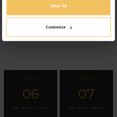
si hanno i servizi giusti. Le nostre…
Allow All
View Room
PRENOTA ORA
Customize
CHECK - IN
CHECK - OUT
06
07
Ago, 2026 - Giovedì
Ago, 2026 - Venerdì